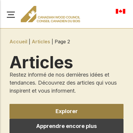
fr-ca
Accueil
|
Articles
|
Page 2
Articles
À propos de nous
Restez informé de nos dernières idées et
Apprenez-en davantage
Parcourir les
tendances. Découvrez des articles qui vous
sur notre mission visant à
ressources
promouvoir la
inspirent et vous informent.
construction en bois
Accédez à un large
sûre, durable et
éventail de
publications, de
innovante dans tout le
Explorer
solutions et d'aide
Canada.
professionnelle pour
soutenir chaque étape
Apprendre encore plus
de vos projets de