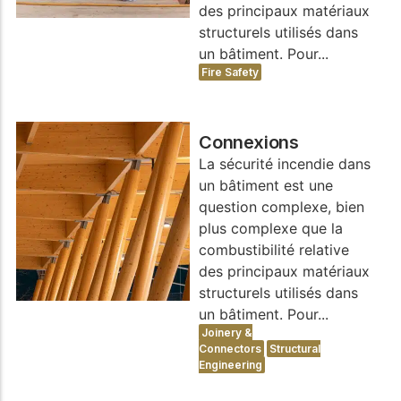
WoodWorks et
des principaux matériaux
meilleures pratiques.
connectez-vous pour
structurels utilisés dans
obtenir du support
un bâtiment. Pour...
technique, des conseils
Réseau
d'experts et accéder à
Fire Safety
d'innovation
des ressources pratiques
dans le domaine
du bois
Connexions
Connectez-vous avec
La sécurité incendie dans
des professionnels et
un bâtiment est une
explorez des idées de
pointe qui stimulent
question complexe, bien
l'innovation dans la
plus complexe que la
construction en bois et
combustibilité relative
la durabilité.
des principaux matériaux
structurels utilisés dans
un bâtiment. Pour...
Joinery &
Connectors
Structural
Engineering