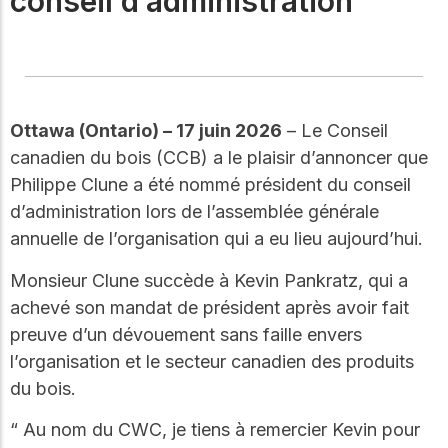
conseil d’administration
Notre Conseil
construction en bois.
Faites connaissance
avec les dirigeants qui
Outils de
fournissent la direction
conception
stratégique et la
gouvernance de notre
Outils et calculateurs
Ottawa (Ontario) – 17 juin 2026
– Le Conseil
certifiés pour vous
organisation.
aider à concevoir des
canadien du bois (CCB) a le plaisir d’annoncer que
structures en bois
Philippe Clune a été nommé président du conseil
efficaces et durables
Carrières
en toute confiance et
d’administration lors de l’assemblée générale
sécurité.
Explorez les offres
annuelle de l’organisation qui a eu lieu aujourd’hui.
d'emploi actuelles et les
opportunités de
Apprentissage
Monsieur Clune succède à Kevin Pankratz, qui a
développement de
en ligne
achevé son mandat de président après avoir fait
carrière au sein de notre
équipe multidisciplinaire.
Développez votre
preuve d’un dévouement sans faille envers
expertise grâce à des
l’organisation et le secteur canadien des produits
cours en ligne, des
du bois.
ateliers et des
Boiseries
formations sur la
construction en bois,
“ Au nom du CWC, je tiens à remercier Kevin pour
Explorez le programme
les normes et les