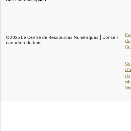
Pol
©2025 Le Centre de Ressources Numériques | Conseil
de
canadien du bois
Con
Co
d’u
du
sit
W