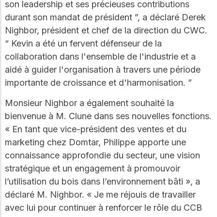
WoodWorks et
son leadership et ses précieuses contributions
meilleures pratiques.
connectez-vous pour
durant son mandat de président ”, a déclaré Derek
obtenir du support
Nighbor, président et chef de la direction du CWC.
technique, des conseils
Réseau
d'experts et accéder à
“ Kevin a été un fervent défenseur de la
d'innovation
des ressources pratiques
collaboration dans l'ensemble de l'industrie et a
dans le domaine
aidé à guider l'organisation à travers une période
du bois
importante de croissance et d'harmonisation. ”
Connectez-vous avec
des professionnels et
explorez des idées de
Monsieur Nighbor a également souhaité la
pointe qui stimulent
bienvenue à M. Clune dans ses nouvelles fonctions.
l'innovation dans la
« En tant que vice-président des ventes et du
construction en bois et
la durabilité.
marketing chez Domtar, Philippe apporte une
connaissance approfondie du secteur, une vision
stratégique et un engagement à promouvoir
l’utilisation du bois dans l’environnement bâti », a
déclaré M. Nighbor. « Je me réjouis de travailler
avec lui pour continuer à renforcer le rôle du CCB