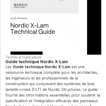
WoodWorks et
meilleures pratiques.
connectez-vous pour
obtenir du support
technique, des conseils
Réseau
d'experts et accéder à
d'innovation
des ressources pratiques
dans le domaine
du bois
Connectez-vous avec
des professionnels et
explorez des idées de
pointe qui stimulent
Technical Publications
l'innovation dans la
Guide technique Nordic X-Lam
construction en bois et
Les
Guide technique Nordic X-Lam
est une
la durabilité.
ressource technique complète pour les architectes,
les ingénieurs et les professionnels de la
construction qui conçoivent des systèmes de bois
lamellé-croisé (CLT) de Nordic Structures. Le guide
fournit des informations essentielles pour soutenir la
spécification et l'intégration efficaces des panneaux