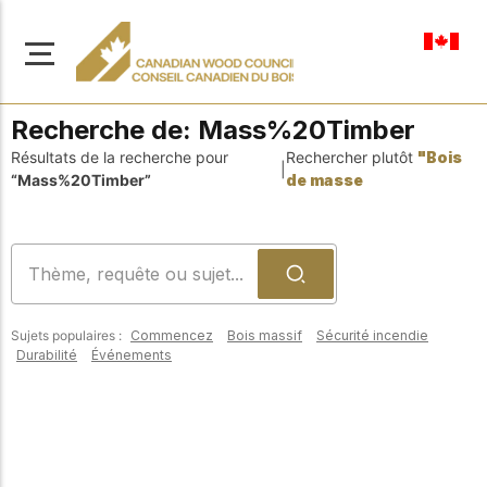
fr-ca
Recherche de:
Mass%20Timber
Résultats de la recherche pour
Rechercher plutôt
"Bois
|
“Mass%20Timber”
de masse
À propos de nous
Apprenez-en davantage
Parcourir les
sur notre mission visant à
ressources
promouvoir la
Sujets populaires :
Commencez
Bois massif
Sécurité incendie
construction en bois
Accédez à un large
Durabilité
Événements
sûre, durable et
éventail de
publications, de
innovante dans tout le
solutions et d'aide
Canada.
professionnelle pour
soutenir chaque étape
de vos projets de