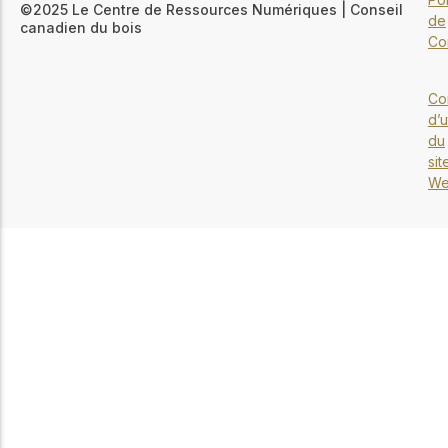
©2025 Le Centre de Ressources Numériques | Conseil
de
canadien du bois
Con
Co
d’u
du
sit
W