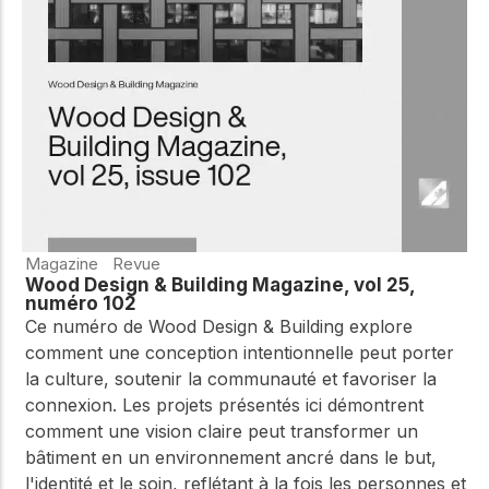
WoodWorks et
meilleures pratiques.
connectez-vous pour
obtenir du support
technique, des conseils
Réseau
d'experts et accéder à
d'innovation
des ressources pratiques
dans le domaine
du bois
Connectez-vous avec
des professionnels et
explorez des idées de
pointe qui stimulent
Magazine
Revue
l'innovation dans la
Wood Design & Building Magazine, vol 25,
construction en bois et
numéro 102
la durabilité.
Ce numéro de Wood Design & Building explore
comment une conception intentionnelle peut porter
la culture, soutenir la communauté et favoriser la
connexion. Les projets présentés ici démontrent
comment une vision claire peut transformer un
bâtiment en un environnement ancré dans le but,
l'identité et le soin, reflétant à la fois les personnes et