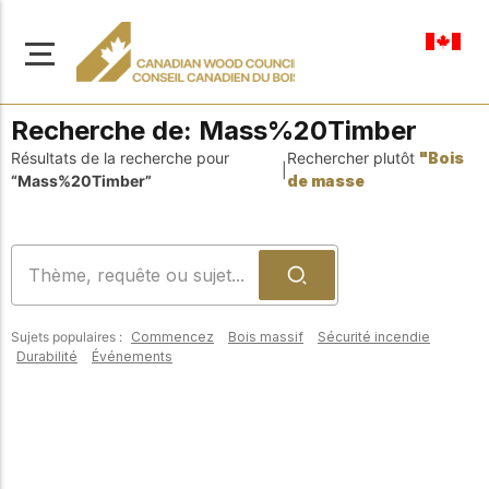
fr-ca
Recherche de:
Mass%20Timber
Résultats de la recherche pour
Rechercher plutôt
"Bois
|
“Mass%20Timber”
de masse
À propos de nous
Apprenez-en davantage
Parcourir les
sur notre mission visant à
ressources
promouvoir la
Sujets populaires :
Commencez
Bois massif
Sécurité incendie
construction en bois
Accédez à un large
Durabilité
Événements
sûre, durable et
éventail de
publications, de
innovante dans tout le
solutions et d'aide
Canada.
professionnelle pour
soutenir chaque étape
de vos projets de