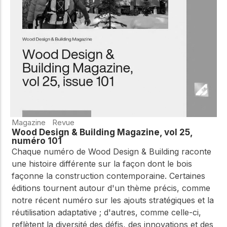
WoodWorks et
meilleures pratiques.
connectez-vous pour
obtenir du support
technique, des conseils
Réseau
d'experts et accéder à
d'innovation
des ressources pratiques
dans le domaine
du bois
Connectez-vous avec
des professionnels et
explorez des idées de
pointe qui stimulent
Magazine
Revue
l'innovation dans la
Wood Design & Building Magazine, vol 25,
construction en bois et
numéro 101
la durabilité.
Chaque numéro de Wood Design & Building raconte
une histoire différente sur la façon dont le bois
façonne la construction contemporaine. Certaines
éditions tournent autour d'un thème précis, comme
notre récent numéro sur les ajouts stratégiques et la
réutilisation adaptative ; d'autres, comme celle-ci,
reflètent la diversité des défis, des innovations et des