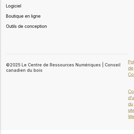
Logiciel
Boutique en ligne
Outils de conception
Pol
©2025 Le Centre de Ressources Numériques | Conseil
de
canadien du bois
Con
Co
d’u
du
sit
W