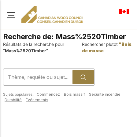
fr-ca
Recherche de:
Mass%2520Timber
Résultats de la recherche pour
Rechercher plutôt
"Bois
|
“Mass%2520Timber”
de masse
À propos de nous
Apprenez-en davantage
Parcourir les
sur notre mission visant à
ressources
promouvoir la
Sujets populaires :
Commencez
Bois massif
Sécurité incendie
construction en bois
Accédez à un large
Durabilité
Événements
sûre, durable et
éventail de
publications, de
innovante dans tout le
solutions et d'aide
Canada.
professionnelle pour
soutenir chaque étape
de vos projets de