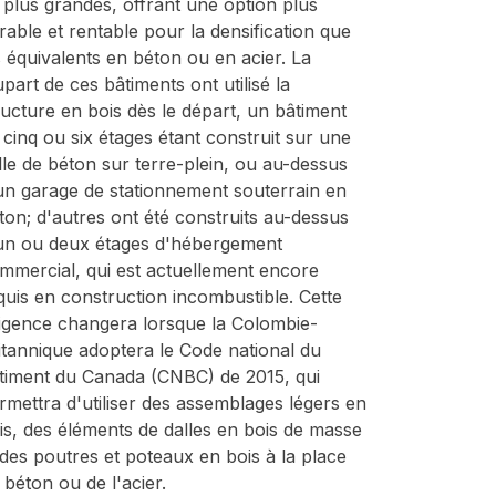
 plus grandes, offrant une option plus
rable et rentable pour la densification que
s équivalents en béton ou en acier. La
upart de ces bâtiments ont utilisé la
ructure en bois dès le départ, un bâtiment
 cinq ou six étages étant construit sur une
lle de béton sur terre-plein, ou au-dessus
un garage de stationnement souterrain en
ton; d'autres ont été construits au-dessus
un ou deux étages d'hébergement
mmercial, qui est actuellement encore
quis en construction incombustible. Cette
igence changera lorsque la Colombie-
itannique adoptera le Code national du
timent du Canada (CNBC) de 2015, qui
rmettra d'utiliser des assemblages légers en
is, des éléments de dalles en bois de masse
 des poutres et poteaux en bois à la place
 béton ou de l'acier.