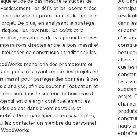
aque étude de cas mesure le succès de
Au Canad
investissement, les défis et les leçons tirées
principa
 point de vue du promoteur et de l'équipe
résident
 projet. De plus, en analysant la stratégie,
dans les
s risques, les revenus, les coûts et le
et comme
lendrier, ces études de cas permettent des
d'assur
mparaisons directes entre le bois massif et
constru
s méthodes de construction traditionnelles.
beaucou
alterna
odWorks recherche des promoteurs et
que les 
s propriétaires ayant réalisé des projets en
constan
is massif pour partager des données à des
les ass
ns d'analyse, afin de soutenir l'éducation et
substant
 formation dans le secteur du bois massif.
projet. 
objectif est d'élargir continuellement les
changem
udes de cas dans divers secteurs et
produit
rchés. Pour participer ou en savoir plus,
construi
uillez contacter un membre du personnel
hauts en
 WoodWorks.
entraîn