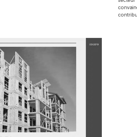
secteur
convainc
contribu