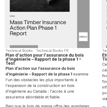
Technical Books
Technical Books FR
Te
Plan d'action pour l'assurance du bois
Ét
d'ingénierie – Rapport de la phase 1 –
T
Test
Ce
Plan d’action sur l’assurance du bois
ca
d’ingénierie – Rapport de la phase 1
examine
fi
l'un des obstacles les plus importants à
fo
l'expansion de la construction en bois
in
d'ingénierie au Canada : l'accès à une
pr
assurance abordable et fiable.
vi
Bien que le bois de masse offre des avantages