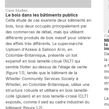
Case Studies
Le bois dans les bâtiments publics
Cette étude de cas examine deux bâtiments en
bois, tous deux occupés principalement par
des commerces de détail, mais qui utilisent
Ca
différents produits de bois massif pour obtenir
Mi
des effets très différents. Le supermarché
la
im
Uptown d'Askew à Salmon Arm, en
De
Colombie-Britannique, présente un toit
la
expansif en bois lamellé-cloué (NLT) qui
a 
semble flotter au-dessus de l'étage de vente
im
(figure 1.1), tandis que le bâtiment de la
qu
Whistler Community Services Society à
st
Whistler, en Colombie-Britannique, utilise une
de
structure robuste et utilitaire en bois lamellé-
collé (glulam) et en bois lamellé-croisé (CLT)
La
exposés, comme il sied au cadre industriel du
mu
bâtiment (figure 1.2).