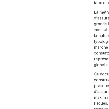
taux d'
La métho
d'assur
grande h
immeubl
la natur
typolog
marché 
constat
représe
global d
Ce docu
construc
pratiqu
d'assura
maximise
risques.