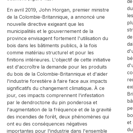
de
du
En avril 2019, John Horgan, premier ministre
le
de la Colombie-Britannique, a annoncé une
pl
nouvelle directive exigeant que les
st
municipalités et le gouvernement de la
de
province envisagent fortement l'utilisation du
da
bois dans les bâtiments publics, à la fois
d'
comme matériau structurel et pour les
bé
finitions intérieures. L'objectif de cette initiative
d'
est d'accroître la demande pour les produits
co
du bois de la Colombie-Britannique et d'aider
re
l'industrie forestière à faire face aux impacts
ex
significatifs du changement climatique. À ce
Br
jour, ces impacts comprennent l'infestation
bâ
par le dendroctone du pin ponderosa et
pe
l'augmentation de la fréquence et de la gravité
bo
des incendies de forêt, deux phénomènes qui
et
ont eu des conséquences négatives
du
importantes pour l'industrie dans l'ensemble