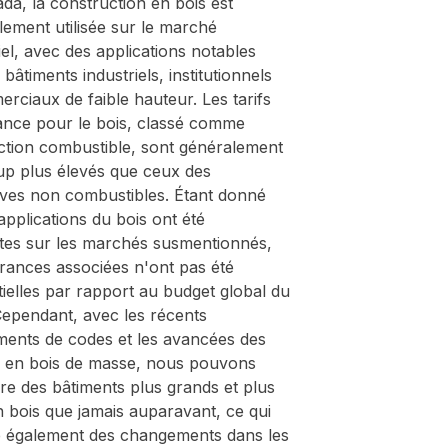
a, la construction en bois est
lement utilisée sur le marché
iel, avec des applications notables
 bâtiments industriels, institutionnels
rciaux de faible hauteur. Les tarifs
ance pour le bois, classé comme
ction combustible, sont généralement
p plus élevés que ceux des
tives non combustibles. Étant donné
applications du bois ont été
tes sur les marchés susmentionnés,
urances associées n'ont pas été
ielles par rapport au budget global du
Cependant, avec les récents
ents de codes et les avancées des
s en bois de masse, nous pouvons
re des bâtiments plus grands et plus
 bois que jamais auparavant, ce qui
e également des changements dans les