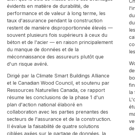
Ch
évidents en matière de durabilité, de
l'
performance et de valeur à long terme, les
du
taux d'assurance pendant la construction
du
restent de manière disproportionnée élevés —
le
souvent plusieurs fois supérieurs à ceux du
ca
béton et de l'acier — en raison principalement
co
du manque de données et de la
le
méconnaissance des assureurs plutôt que
Wo
d'un risque avéré.
de
Dirigé par la Climate Smart Buildings Alliance
bo
et le Canadian Wood Council, et soutenu par
fi
Ressources Naturelles Canada, ce rapport
la
résume les conclusions de la phase 1 d'un
L'
plan d'action national élaboré en
ét
collaboration avec les parties prenantes des
ma
secteurs de l'assurance et de la construction.
ve
Il évalue la faisabilité de quatre solutions
de
ciblées axées sur le partage de données, la