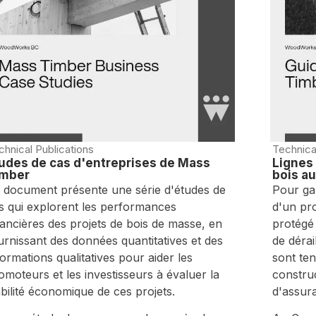
chnical Publications
Technica
udes de cas d'entreprises de Mass
Lignes 
imber
bois a
 document présente une série d'études de
Pour gar
s qui explorent les performances
d'un pro
nancières des projets de bois de masse, en
protégé
urnissant des données quantitatives et des
de dérai
formations qualitatives pour aider les
sont te
omoteurs et les investisseurs à évaluer la
constru
abilité économique de ces projets.
d'assur