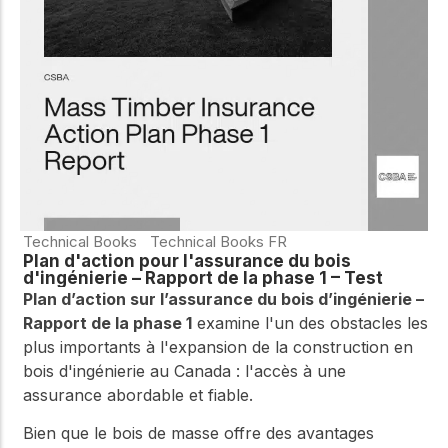
WoodWorks et
meilleures pratiques.
connectez-vous pour
obtenir du support
technique, des conseils
Réseau
d'experts et accéder à
d'innovation
des ressources pratiques
dans le domaine
du bois
Connectez-vous avec
des professionnels et
explorez des idées de
pointe qui stimulent
Technical Books
Technical Books FR
l'innovation dans la
Plan d'action pour l'assurance du bois
construction en bois et
d'ingénierie – Rapport de la phase 1 – Test
la durabilité.
Plan d’action sur l’assurance du bois d’ingénierie –
Rapport de la phase 1
examine l'un des obstacles les
plus importants à l'expansion de la construction en
bois d'ingénierie au Canada : l'accès à une
assurance abordable et fiable.
Bien que le bois de masse offre des avantages