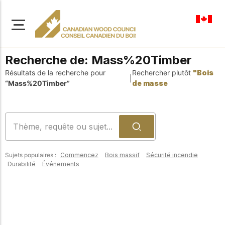
fr-ca
Recherche de:
Mass%20Timber
Résultats de la recherche pour
Rechercher plutôt
"Bois
|
“Mass%20Timber”
de masse
À propos de nous
Apprenez-en davantage
Parcourir les
sur notre mission visant à
ressources
promouvoir la
Sujets populaires :
Commencez
Bois massif
Sécurité incendie
construction en bois
Accédez à un large
Durabilité
Événements
sûre, durable et
éventail de
publications, de
innovante dans tout le
solutions et d'aide
Canada.
professionnelle pour
soutenir chaque étape
de vos projets de