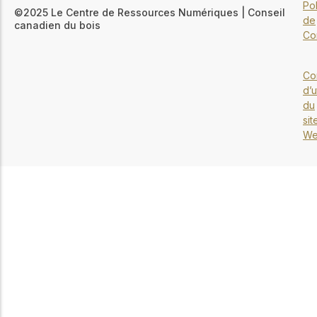
Pol
©2025 Le Centre de Ressources Numériques | Conseil
de
canadien du bois
Con
Co
d’u
du
sit
W