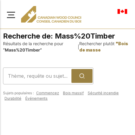
fr-ca
Recherche de:
Mass%20Timber
Résultats de la recherche pour
Rechercher plutôt
"Bois
|
“Mass%20Timber”
de masse
À propos de nous
Apprenez-en davantage
Parcourir les
sur notre mission visant à
ressources
promouvoir la
Sujets populaires :
Commencez
Bois massif
Sécurité incendie
construction en bois
Accédez à un large
Durabilité
Événements
sûre, durable et
éventail de
publications, de
innovante dans tout le
solutions et d'aide
Canada.
professionnelle pour
soutenir chaque étape
de vos projets de